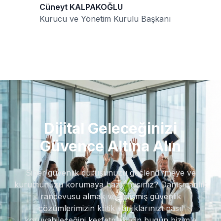
Cüneyt KALPAKOĞLU
Kurucu ve Yönetim Kurulu Başkanı
Dijital Geleceğinizi
Güvence Altına Alın
Siber güvenlik duruşunuzu güçlendirmeye ve
kurumunuzu korumaya hazır mısınız? Danışmanlık
randevusu almak ve gelişmiş güvenlik
çözümlerimizin kritik varlıklarınızı nasıl
koruyabileceğini keşfetmek için bugün bizimle